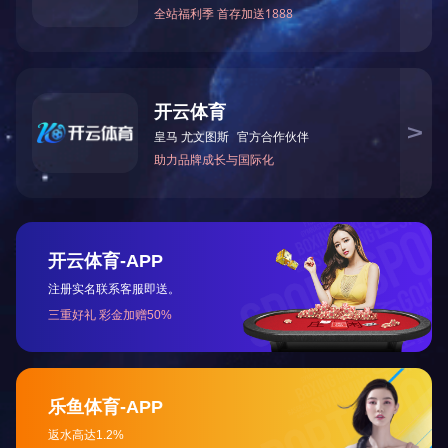
合作品牌
联系我们
020-87566596
关于我们
您现在的位置：
安博网页版-安博anbo（中国）
/
关于BOSS
/
SEO标签
关于我们
全部分类
