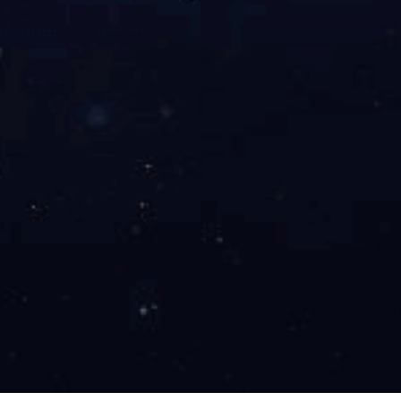
支组网及移动办公
智能化组网解决方案
新闻资讯
安博网页版
行业新闻
工程案例
国内案例
国外案例
关于我们
公司简介
安博网页版
荣誉资质
发展历程
合作品牌
联系我们
安博网页版-安博anbo（中国）
服务热线：
020-87566596
地址：
广州市萝岗区科学城科学大道绿地中央广场E栋2716室
版权所有：安博网页版-安博anbo（中国）
SEO标签