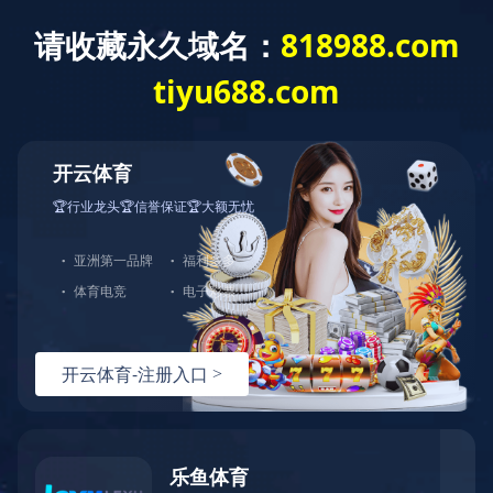
安博网页版
安博网页版-安博anbo（中国）
解决方案

解决方案
进一步了解

弱电系统建设及智能化系统
信息安全整体解决方案
安全云解决方案