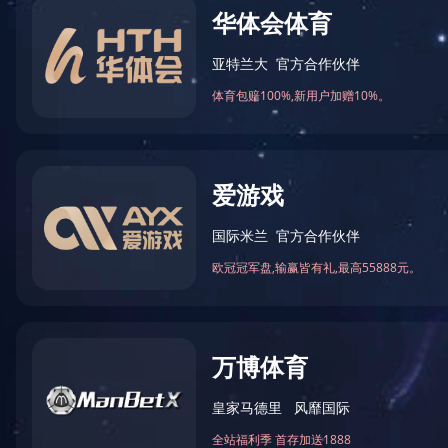
安全无线网络建设方案
智能化机房建设及动环监测
分支组网及移动办公
智能化组网解决方案
新闻资讯

新闻资讯
进一步了解

安博网页版
行业新闻
工程案例
