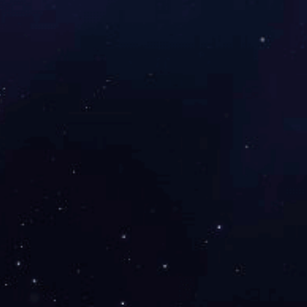
全部分类


暂时没有内容信息显示
请先在网站后台添加数据记录。
安博网页版-安博anbo（中国）
解决方案
弱电系统建设及智能化系统
信息安全整体解决方案
安全云解决
新闻资讯
安博网页版
行业新闻
工程案例
国内案例
国外案例
关于我们
公司简介
安博网页版
荣誉资质
发展历程
合作品牌
联系我们
安博网页版-安博anbo（中国）
服务热线：
020-87566596