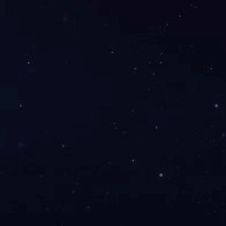
网及移动办公
智能化组网解决方案