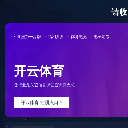
安博网页版
安博网页版-安博anbo（中国）
解决方案

解决方案
进一步了解

弱电系统建设及智能化系统
信息安全整体解决方案
安全云解决方案