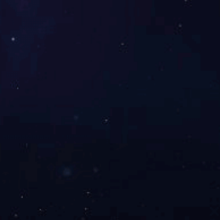
方案
安全无线网络建设方案
智能化机房建设及动环监测
分支组