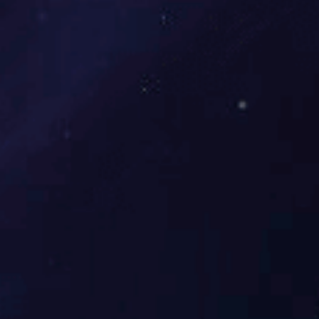
工、维修资格证(肆级)、ISO9001、 ISO14001、
OHSAS18001、ISO27001、 连续四年广东省重合同守信用企
业等众多资质，更拥有众多软件著作权。
2013
公司成立于2013年
10
10年服务经验
100
合作客户100+
100
现有员工100+