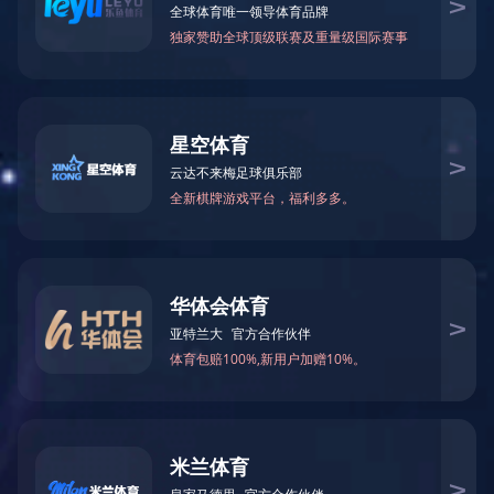
安全无线网络建设方案
智能化机房建设及动环监测
分支组网及移动办公
智能化组网解决方案
新闻资讯

新闻资讯
进一步了解

安博网页版
行业新闻
工程案例
