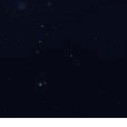
企业价值观
以人为本——责任、合作、共享、感恩。
合作品牌
安博网页版-安博anbo（中国） ，新ICT解决方案服务商！他
们都选择了我们！