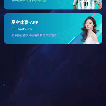
安博网页版-安博anbo（中国） 自成立以来不断优化先进
的服务管理体系、高交付能力及扎实的技术储备和持续创新能
力，多年来保持着与众多业界领先IT厂商紧密合作，先后成为
绿盟金牌代理、H3C金牌代理、信锐金牌经销商、华为认证经
销商、维谛合作伙伴、申瓯金牌代理、博科经销商等。
安博网页版-安博anbo（中国） 在广州、海南、深圳、江
门、湛江、佛山、中山、惠州都设有分支机构,在金融、政
府、教育、医疗、企业、媒体、运营商等领域拥有广泛的客户
基础，并建立长期的合作伙伴关系，业务和服务网络覆盖整个
大中华地区。
安博网页版-安博anbo（中国） 经过多年积累，资质雄
厚，拥有高新技术企业、纳税信用A级证书、电子与智能化工
程专业承包资质(贰级)、广东省安全技术防范系统设计、施