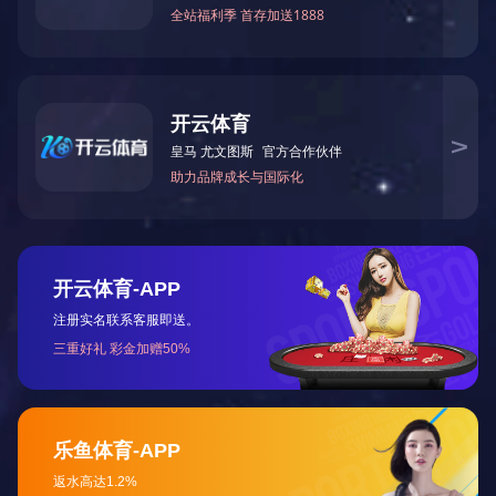
合作品牌
联系我们
020-87566596
关于我们
您现在的位置：
安博网页版-安博anbo（中国）
/
关于BOSS
/
公司简介
关于我们
全部分类
