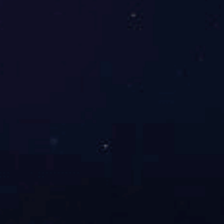
安博网页版
专心、专注、专业，超越自我，共赢未来
企业精神
争分夺秒、拼搏、攀登、超越
企业使命
以客户为中心，服务只有起点，满意没有终点！
企业责任
构建一个和谐团体，实现价值的平台。