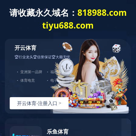
安博网页版
安博网页版-安博anbo（中国）
解决方案

解决方案
进一步了解

弱电系统建设及智能化系统
信息安全整体解决方案
安全云解决方案