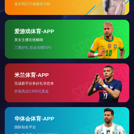

安全无线网络建设方案
分类：
解决方案
发布时间：
2022-07-29 15:50:02
访问量：
0
概要:
概要:
详情
无线网络现状及问题
智慧无线解决方案
“强防御+高隔离”的安全无线