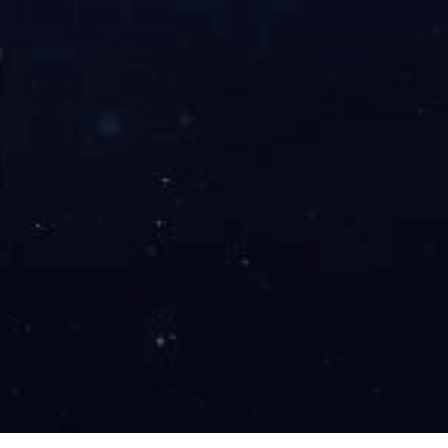
新闻资讯
安博网页版
行业新闻
工程案例
国内案例
国外案例
关于我们
公司简介
安博网页版
荣誉资质
发展历程
合作品牌
联系我们
安博网页版-安博anbo（中国）
服务热线：
020-87566596
地址：
广州市萝岗区科学城科学大道绿地中央广场E栋2716室
版权所有：安博网页版-安博anbo（中国）
SEO标签