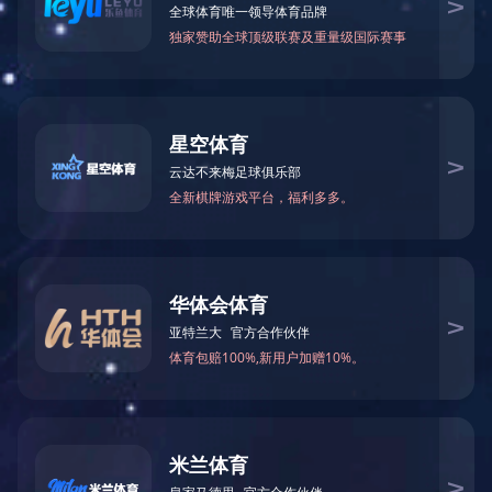
安全无线网络建设方案
智能化机房建设及动环监测
分支组网及移动办公
智能化组网解决方案
新闻资讯

新闻资讯
进一步了解

安博网页版
行业新闻
工程案例
