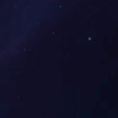
并且要确保机房区域每小时换气的次数大于或等于3次。
排气设计应具有消防事故排气和自然排气功能。
新风换气系统能与消防系统联动，一旦发生火灾事故，便能自
动切断新风进风。
机房的新风系统可以确保机房空调正常运行及机房合理的正压
状态。
分类：
安博网页版
作者：
来源：
发布时间：
2022-05-10
访问量：
0
详情
为保证主机房空气正压，防止灰尘进入机房，保证机房空气清
新，所以要在机房内设置一台全热交换器新风机，并且加安装
净化过滤装置和防火阀门。