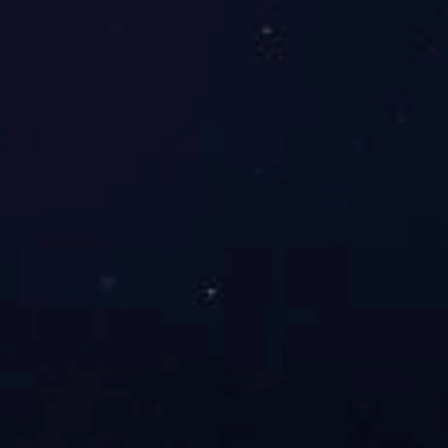
新房还有通过的管道送到机房内部，并且在内部的出入口方案
安装上防火阀以及电动风量的调节阀。
并且要确保机房区域每小时换气的次数大于或等于3次。
排气设计应具有消防事故排气和自然排气功能。
新风换气系统能与消防系统联动，一旦发生火灾事故，便能自
动切断新风进风。
机房的新风系统可以确保机房空调正常运行及机房合理的正压
状态。
扫二维码用手机看
上一个
:
弱电机房装修主要有哪些内容？
下一个
:
机房供配电系统方案
上一个
:
弱电机房装修主要有哪些内容？
下一个
:
机房供配电系统方案
相关资讯