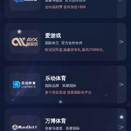
工程案例
进一步了解

国内案例
国外案例
关于我们

关于我们
进一步了解

公司简介
安博网页版
荣誉资质
发展历程